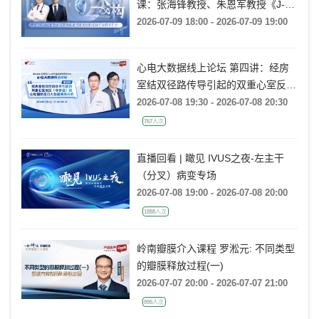
《杰构》TAVR系列课堂｜第二十三
课：张海锋教授、朱恩军教授《J-
VALVE TF 治疗超大左心室流出道
2026-07-09 18:00 - 2026-07-09 19:00
AR：病例精要与技术要点》
心电大数据线上论坛 第四讲：经房
室结双径路传导引起的双重心室反应
(非折返)的心电图特征及大数据案例
2026-07-08 19:30 - 2026-07-08 20:30
分析
767人次
直播回看 | 瞰见 IVUS之夜-左主干
（分叉）病变专场
2026-07-08 19:00 - 2026-07-08 20:00
1888人次
岭南瓣膜介入课程 罗淞元: 不同类型
的瓣膜释放过程(一)
2026-07-07 20:00 - 2026-07-07 21:00
895人次