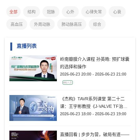
全部
结构
冠脉
心外
心律失常
心衰
高血压
外周动脉
肺动脉高压
综合
直播列表
岭南瓣膜介入课程 孙英皓: 预扩球囊
的选择和操作
2026-06-23 20:00 - 2026-06-23 21:00
691人次
《杰构》TAVR系列课堂 第二十二
课：王宇彬教授《J-VALVE TF治疗
52mm超大窦部AR：入窦策略与释
2026-06-23 18:00 - 2026-06-23 19:00
放深度控制》
直播回看 | 步步为营，破局有道——