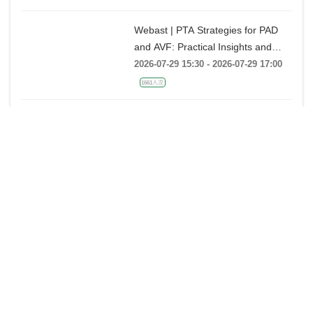
脉瓣反流的超声培训：帧帧拆解 实
战精讲》
Webast | PTA Strategies for PAD
and AVF: Practical Insights and
Techniques
2026-07-29 15:30 - 2026-07-29 17:00
1661人次
《杰构》TAVR系列课堂｜第二十五
课：廖永玲教授《34mm J-VALVE
TF 治疗超大瓣环AR的实战经验》
2026-07-28 18:00 - 2026-07-28 19:00
金楚心声心脏超声讲座第三期 王
艺：从胚胎发育角度再看AVSD
2026-07-27 20:00 - 2026-07-27 21:00
1496人次
中美“专家单盲”大查房 第二季 【第3
期】30岁男性，胸痛2月