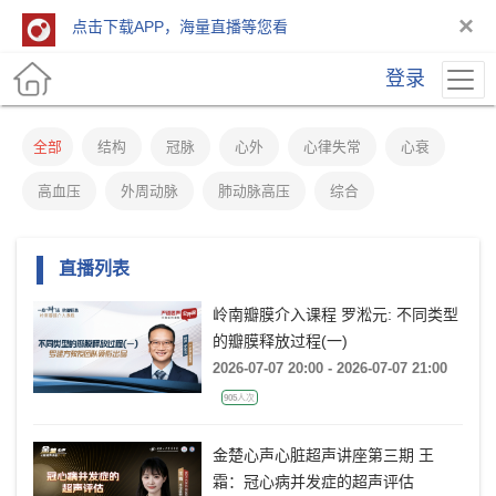
×
点击下载APP，海量直播等您看
登录
全部
结构
冠脉
心外
心律失常
心衰
高血压
外周动脉
肺动脉高压
综合
直播列表
岭南瓣膜介入课程 罗淞元: 不同类型
的瓣膜释放过程(一)
2026-07-07 20:00 - 2026-07-07 21:00
905人次
金楚心声心脏超声讲座第三期 王
霜：冠心病并发症的超声评估