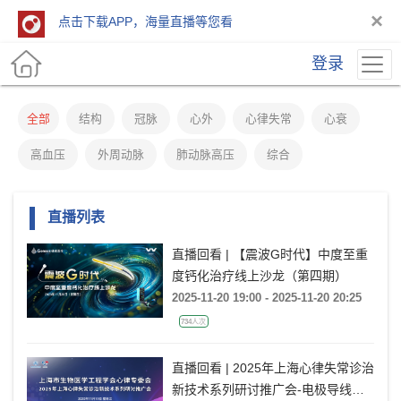
×
点击下载APP，海量直播等您看
登录
全部
结构
冠脉
心外
心律失常
心衰
高血压
外周动脉
肺动脉高压
综合
直播列表
直播回看 | 【震波G时代】中度至重
度钙化治疗线上沙龙（第四期）
2025-11-20 19:00 - 2025-11-20 20:25
734人次
直播回看 | 2025年上海心律失常诊治
新技术系列研讨推广会-电极导线管