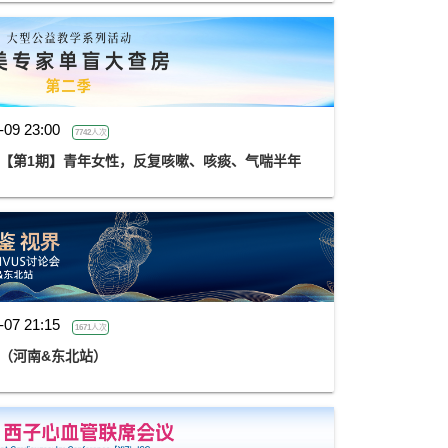
-09 23:00
7742人次
季 【第1期】青年女性，反复咳嗽、咳痰、气喘半年
-07 21:15
1671人次
会（河南&东北站）