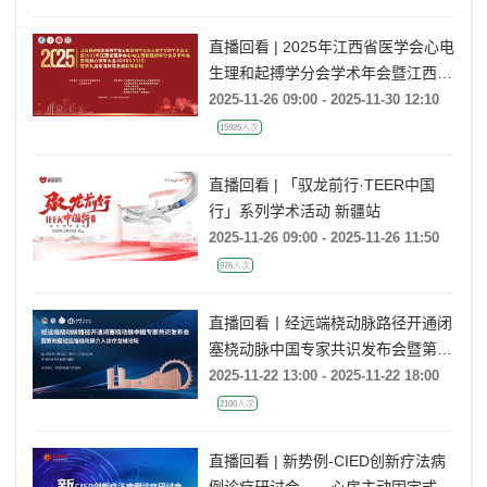
直播回看 | 2025年江西省医学会心电
生理和起搏学分会学术年会暨江西省
研究型医院学会心血管病学分会心律
2025-11-26 09:00 - 2025-11-30 12:10
学专题学术会议暨赣鄱心律学大会
15926人次
（GHRS 2025）暨第九届希浦传导
系统起搏论坛
直播回看 | 「驭龙前行·TEER中国
行」系列学术活动 新疆站
2025-11-26 09:00 - 2025-11-26 11:50
976人次
直播回看丨经远端桡动脉路径开通闭
塞桡动脉中国专家共识发布会暨第四
届经远端桡动脉介入诊疗龙城论坛
2025-11-22 13:00 - 2025-11-22 18:00
2100人次
直播回看 | 新势例-CIED创新疗法病
例诊疗研讨会——心房主动固定式无