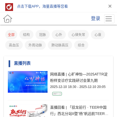
×
点击下载APP，海量直播等您看
登录
全部
结构
冠脉
心外
心律失常
心衰
高血压
外周动脉
肺动脉高压
综合
直播列表
网络直播 | 心旷神怡—2025ATTR淀
粉样变诊疗实践研讨会第九期
2025-12-10 18:30 - 2025-12-10 20:05
1367人次
直播回看 | 「驭龙前行 · TEER中国
行」西北分站II暨“杨”帆远航TEER技