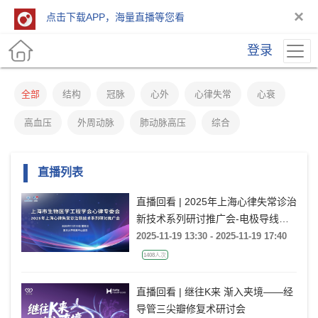
×
点击下载APP，海量直播等您看
登录
全部
结构
冠脉
心外
心律失常
心衰
高血压
外周动脉
肺动脉高压
综合
直播列表
直播回看 | 2025年上海心律失常诊治
新技术系列研讨推广会-电极导线管
理专场
2025-11-19 13:30 - 2025-11-19 17:40
1408人次
直播回看 | 继往K来 渐入夹境——经
导管三尖瓣修复术研讨会