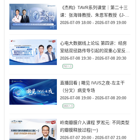
《杰构》TAVR系列课堂｜第二十三
课：张海锋教授、朱恩军教授《J-
VALVE TF 治疗超大左心室流出道
2026-07-09 18:00 - 2026-07-09 19:00
AR：病例精要与技术要点》
心电大数据线上论坛 第四讲：经房
室结双径路传导引起的双重心室反应
(非折返)的心电图特征及大数据案例
2026-07-08 19:30 - 2026-07-08 20:30
分析
752人次
直播回看 | 瞰见 IVUS之夜-左主干
（分叉）病变专场
2026-07-08 19:00 - 2026-07-08 20:00
1863人次
岭南瓣膜介入课程 罗淞元: 不同类型
的瓣膜释放过程(一)