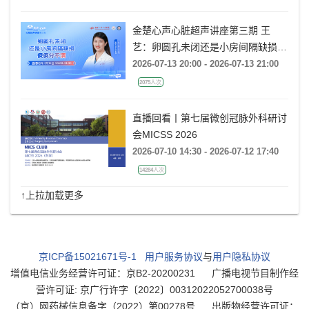
金楚心声心脏超声讲座第三期 王
艺：卵圆孔未闭还是小房间隔缺损，
傻傻分不清
2026-07-13 20:00 - 2026-07-13 21:00
2075人次
直播回看丨第七届微创冠脉外科研讨
会MICSS 2026
2026-07-10 14:30 - 2026-07-12 17:40
14284人次
↑上拉加载更多
京ICP备15021671号-1
用户服务协议
与
用户隐私协议
增值电信业务经营许可证：京B2-20200231
广播电视节目制作经
营许可证: 京广行许字〔2022〕00312022052700038号
（京）网药械信息备字（2022）第00278号
出版物经营许可证：