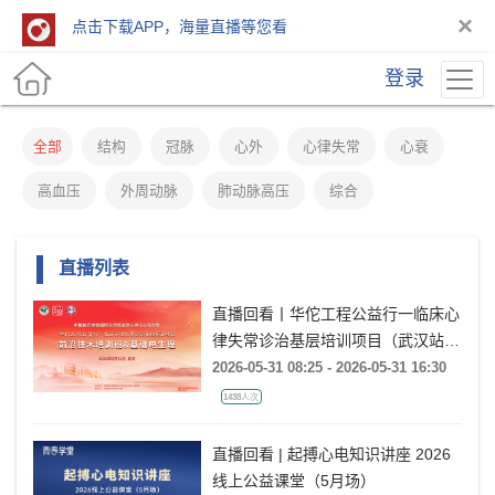
×
点击下载APP，海量直播等您看
登录
全部
结构
冠脉
心外
心律失常
心衰
高血压
外周动脉
肺动脉高压
综合
直播列表
直播回看丨华佗工程公益行一临床心
律失常诊治基层培训项目（武汉站）
前沿技术培训班&基础电生理
2026-05-31 08:25 - 2026-05-31 16:30
1438人次
直播回看 | 起搏心电知识讲座 2026
线上公益课堂（5月场）