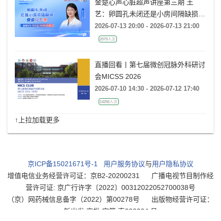
金楚心声心脏超声讲座第三期 王
艺：卵圆孔未闭还是小房间隔缺损，
傻傻分不清
2026-07-13 20:00 - 2026-07-13 21:00
2079人次
直播回看丨第七届微创冠脉外科研讨
会MICSS 2026
2026-07-10 14:30 - 2026-07-12 17:40
14292人次
↑上拉加载更多
京ICP备15021671号-1
用户服务协议
与
用户隐私协议
增值电信业务经营许可证：京B2-20200231
广播电视节目制作经
营许可证: 京广行许字〔2022〕00312022052700038号
（京）网药械信息备字（2022）第00278号
出版物经营许可证：
新出发 京批 字第 直220204 号