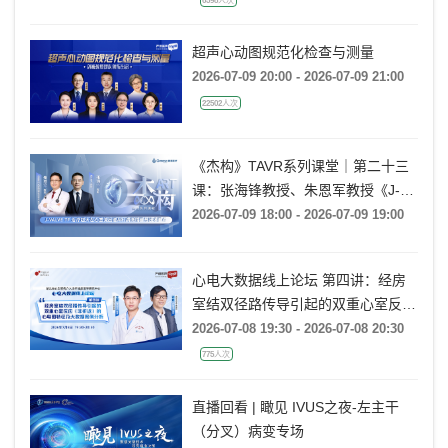
6598人次
超声心动图规范化检查与测量
2026-07-09 20:00 - 2026-07-09 21:00
22502人次
《杰构》TAVR系列课堂｜第二十三
课：张海锋教授、朱恩军教授《J-
VALVE TF 治疗超大左心室流出道
2026-07-09 18:00 - 2026-07-09 19:00
AR：病例精要与技术要点》
心电大数据线上论坛 第四讲：经房
室结双径路传导引起的双重心室反应
(非折返)的心电图特征及大数据案例
2026-07-08 19:30 - 2026-07-08 20:30
分析
775人次
直播回看 | 瞰见 IVUS之夜-左主干
（分叉）病变专场