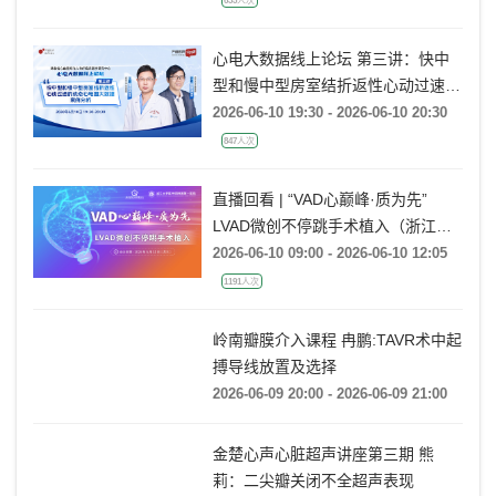
635人次
心电大数据线上论坛 第三讲：快中
型和慢中型房室结折返性心动过速的
动态心电图大数据案例分析
2026-06-10 19:30 - 2026-06-10 20:30
847人次
直播回看 | “VAD心巅峰·质为先”
LVAD微创不停跳手术植入（浙江大
学医学院附属第一医院站）
2026-06-10 09:00 - 2026-06-10 12:05
1191人次
岭南瓣膜介入课程 冉鹏:TAVR术中起
搏导线放置及选择
2026-06-09 20:00 - 2026-06-09 21:00
金楚心声心脏超声讲座第三期 熊
莉：二尖瓣关闭不全超声表现