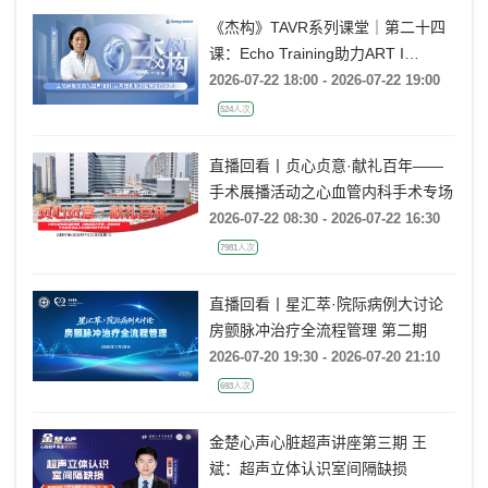
《杰构》TAVR系列课堂｜第二十四
课：Echo Training助力ART I
Rebecca T. Hahn教授《主动脉瓣反
2026-07-22 18:00 - 2026-07-22 19:00
流的超声培训：从病理机制到临床诊
524人次
疗决策》
直播回看丨贞心贞意·献礼百年——
手术展播活动之心血管内科手术专场
2026-07-22 08:30 - 2026-07-22 16:30
7981人次
直播回看丨星汇萃·院际病例大讨论
房颤脉冲治疗全流程管理 第二期
2026-07-20 19:30 - 2026-07-20 21:10
693人次
金楚心声心脏超声讲座第三期 王
斌：超声立体认识室间隔缺损