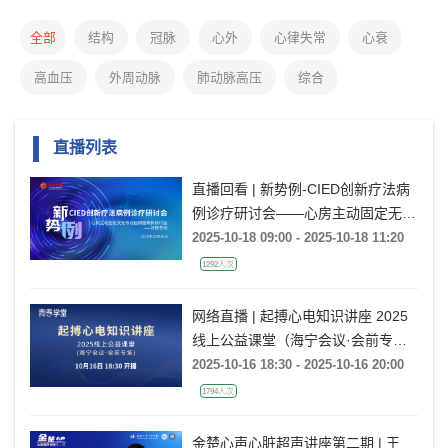
全部
结构
冠脉
心外
心律失常
心衰
高血压
外周动脉
肺动脉高压
综合
直播列表
直播回看 | 新势例-CIED创新疗法病
例诊疗研讨会——心房主动固定无导
线病例讨论——浙赣专场
2025-10-18 09:00 - 2025-10-18 11:20
1292人次
网络直播 | 起搏心电知识讲座 2025
线上公益课堂（海宁会议·会前专
场）
2025-10-16 18:30 - 2025-10-16 20:00
1794人次
金楚心声心脏超声讲座第二期 | 王