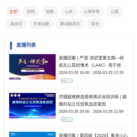
全部
结构
冠脉
心外
心律失常
心衰
高血压
外周动脉
肺动脉高压
综合
直播列表
直播回看 | 严道·讲武堂第五期—经
皮左心耳封堵术（LAAC）用于房颤
预防：CHAMPION-AF的循证启示
2026-03-29 16:00 - 2026-03-29 17:30
2581人次
洪城疑难肺血管疾病诊治培训班 | 疑
难的站立位低氧血症查因
2026-03-28 20:00 - 2026-03-28 21:00
1015人次
直播回看 | 第四届【2026】紫金山心