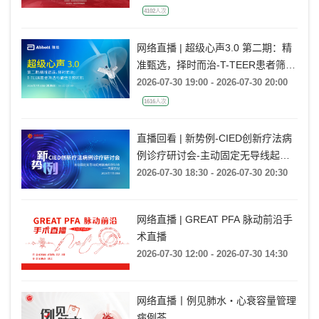
4102人次
网络直播 | 超级心声3.0 第二期：精
准甄选，择时而治-T-TEER患者筛选
与最佳干预时机
2026-07-30 19:00 - 2026-07-30 20:00
1616人次
直播回看 | 新势例-CIED创新疗法病
例诊疗研讨会-主动固定无导线起搏
器病例研讨会——内蒙古站
2026-07-30 18:30 - 2026-07-30 20:30
网络直播 | GREAT PFA 脉动前沿手
术直播
2026-07-30 12:00 - 2026-07-30 14:30
网络直播丨例见肺水・心衰容量管理
病例荟