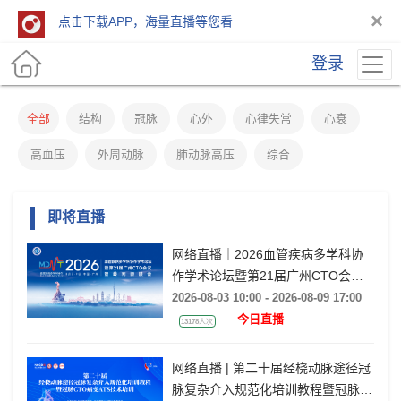
×
点击下载APP，海量直播等您看
登录
全部
结构
冠脉
心外
心律失常
心衰
高血压
外周动脉
肺动脉高压
综合
即将直播
网络直播｜2026血管疾病多学科协
作学术论坛暨第21届广州CTO会议
暨岭南瓣膜会（VMDT2026）
2026-08-03 10:00 - 2026-08-09 17:00
今日直播
13178人次
网络直播 | 第二十届经桡动脉途径冠
脉复杂介入规范化培训教程暨冠脉