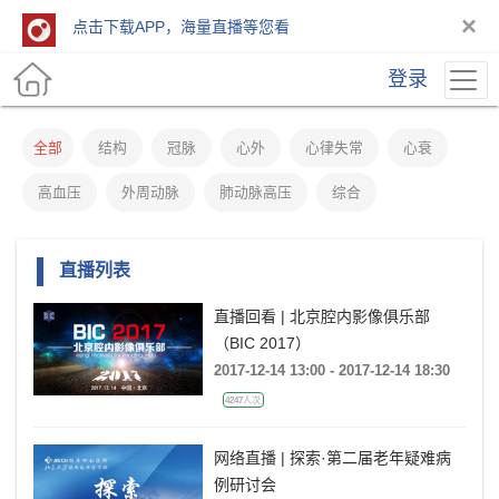
×
点击下载APP，海量直播等您看
登录
全部
结构
冠脉
心外
心律失常
心衰
高血压
外周动脉
肺动脉高压
综合
直播列表
直播回看 | 北京腔内影像俱乐部
（BIC 2017）
2017-12-14 13:00 - 2017-12-14 18:30
4247人次
网络直播 | 探索·第二届老年疑难病
例研讨会