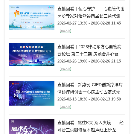
直播回看丨恒心守护——心血管代谢
高阶专家对话暨第四届长三角代谢性
心血管疾病大会
2026-02-27 13:30 - 2026-02-28 11:45
2459人次
直播回看丨2026律动东方心血管病
云论坛 第二十二期 房颤合并心衰的
导管消融治疗
2026-02-26 19:00 - 2026-02-26 21:15
4732人次
直播回看 | 新势例-CIED创新疗法病
例诊疗研讨会一心房主动固定式无导
线起搏器病例研讨会一2026年电极
2026-02-13 18:30 - 2026-02-13 19:50
管理疗法学术交流会
1383人次
直播回看 | 继往K来 渐入夹境——经
导管三尖瓣修复术超声线上沙龙