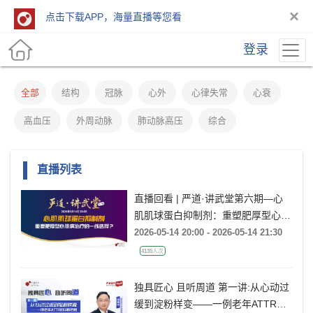
×
点击下载APP，海量直播等您看
登录
全部
结构
冠脉
心外
心律失常
心衰
高血压
外周动脉
肺动脉高压
综合
直播列表
直播回看 | 严道·讲武堂第六期—心
肌肌球蛋白抑制剂：重塑肥厚型心肌
病治疗的一线选择？
2026-05-14 20:00 - 2026-05-14 21:30
4135人次
独具匠心 且听周道 第一讲:从心动过
缓到淀粉样变——一例老年ATTR的