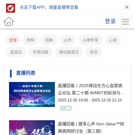
×
点击下载APP，海量直播等您看
登录
全部
结构
冠脉
心外
心律失常
心衰
高血压
外周动脉
肺动脉高压
综合
直播列表
直播回看丨2025律动东方心血管病
云论坛 第二十期 AVNRT的标测与消
融
2025-12-30 19:00 - 2025-12-30 21:10
7080人次
直播回看 | 健享心声 Ken-Valve™经
典病例研讨会（第三期）