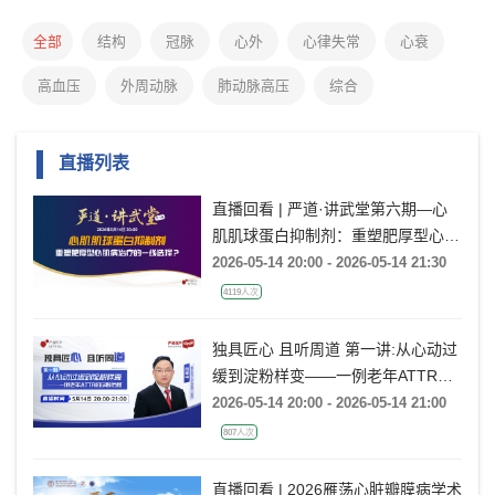
全部
结构
冠脉
心外
心律失常
心衰
高血压
外周动脉
肺动脉高压
综合
直播列表
直播回看 | 严道·讲武堂第六期—心
肌肌球蛋白抑制剂：重塑肥厚型心肌
病治疗的一线选择？
2026-05-14 20:00 - 2026-05-14 21:30
4119人次
独具匠心 且听周道 第一讲:从心动过
缓到淀粉样变——一例老年ATTR的
诊断历程
2026-05-14 20:00 - 2026-05-14 21:00
807人次
直播回看 | 2026雁荡心脏瓣膜病学术