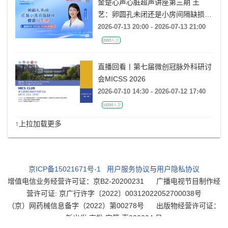
金楚心声心脏超声讲座第三期 王
艺：卵圆孔未闭还是小房间隔缺损，
傻傻分不清
2026-07-13 20:00 - 2026-07-13 21:00
2083人次
直播回看丨第七届微创冠脉外科研讨
会MICSS 2026
2026-07-10 14:30 - 2026-07-12 17:40
14294人次
↑上拉加载更多
京ICP备15021671号-1
用户服务协议
与
用户隐私协议
增值电信业务经营许可证：京B2-20200231
广播电视节目制作经
营许可证: 京广行许字〔2022〕00312022052700038号
（京）网药械信息备字（2022）第00278号
出版物经营许可证：
新出发 京批 字第 直220204 号