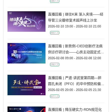
管理疗法学术交流会
1383人次
直播回看 | 继往K来 渐入夹境——经
导管三尖瓣修复术超声线上沙龙
2026-02-10 19:00 - 2026-02-10 21:00
2922人次
直播回看 | 新势例-CIED创新疗法病
例诊疗研讨会——心房主动固定式无
导线起搏器病例研讨会——冀鲁豫专
2026-02-08 09:00 - 2026-02-08 12:00
场
1782人次
直播回看 | 严道·讲武堂第四期—卵
圆孔未闭（PFO）的卒中预防和偏头
痛治疗：证据与临床争议
2026-02-05 20:00 - 2026-02-05 21:30
3177人次
直播回看 | 降压硬实力-RDN规范化