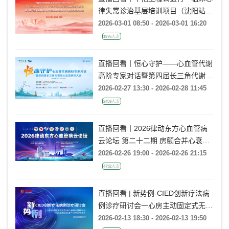
律失常诊治基层培训项目（沈阳站）
前沿新技术&基础电生理&房颤亚专
2026-03-01 08:50 - 2026-03-01 16:20
科建设交流论坛
1976人次
直播回看丨恒心守护——心血管代谢
高阶专家对话暨第四届长三角代谢性
心血管疾病大会
2026-02-27 13:30 - 2026-02-28 11:45
2459人次
直播回看丨2026律动东方心血管病
云论坛 第二十二期 房颤合并心衰的
导管消融治疗
2026-02-26 19:00 - 2026-02-26 21:15
4732人次
直播回看 | 新势例-CIED创新疗法病
例诊疗研讨会一心房主动固定式无导
线起搏器病例研讨会一2026年电极
2026-02-13 18:30 - 2026-02-13 19:50