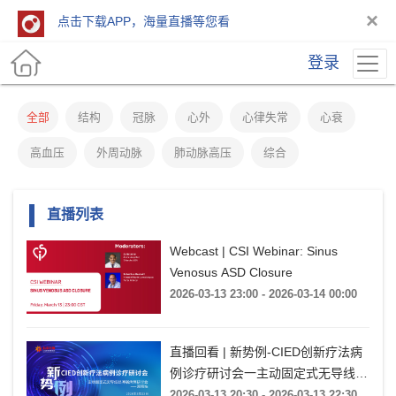
×
点击下载APP，海量直播等您看
登录
全部
结构
冠脉
心外
心律失常
心衰
高血压
外周动脉
肺动脉高压
综合
直播列表
Webcast | CSI Webinar: Sinus
Venosus ASD Closure
2026-03-13 23:00 - 2026-03-14 00:00
直播回看 | 新势例-CIED创新疗法病
例诊疗研讨会一主动固定式无导线起
搏器病例研讨会一湖南站
2026-03-13 20:30 - 2026-03-13 22:30