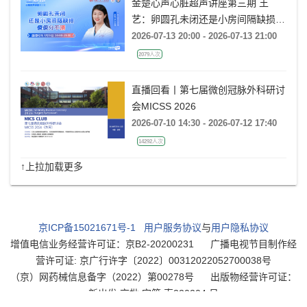
金楚心声心脏超声讲座第三期 王
艺：卵圆孔未闭还是小房间隔缺损，
傻傻分不清
2026-07-13 20:00 - 2026-07-13 21:00
2079人次
直播回看丨第七届微创冠脉外科研讨
会MICSS 2026
2026-07-10 14:30 - 2026-07-12 17:40
14292人次
↑上拉加载更多
京ICP备15021671号-1
用户服务协议
与
用户隐私协议
增值电信业务经营许可证：京B2-20200231
广播电视节目制作经
营许可证: 京广行许字〔2022〕00312022052700038号
（京）网药械信息备字（2022）第00278号
出版物经营许可证：
新出发 京批 字第 直220204 号