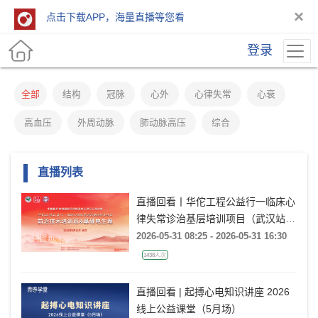
×
点击下载APP，海量直播等您看
登录
全部
结构
冠脉
心外
心律失常
心衰
高血压
外周动脉
肺动脉高压
综合
直播列表
直播回看丨华佗工程公益行一临床心
律失常诊治基层培训项目（武汉站）
前沿技术培训班&基础电生理
2026-05-31 08:25 - 2026-05-31 16:30
1438人次
直播回看 | 起搏心电知识讲座 2026
线上公益课堂（5月场）