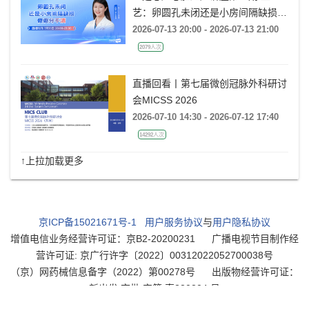
艺：卵圆孔未闭还是小房间隔缺损，
傻傻分不清
2026-07-13 20:00 - 2026-07-13 21:00
2079人次
直播回看丨第七届微创冠脉外科研讨
会MICSS 2026
2026-07-10 14:30 - 2026-07-12 17:40
14292人次
↑上拉加载更多
京ICP备15021671号-1
用户服务协议
与
用户隐私协议
增值电信业务经营许可证：京B2-20200231
广播电视节目制作经
营许可证: 京广行许字〔2022〕00312022052700038号
（京）网药械信息备字（2022）第00278号
出版物经营许可证：
新出发 京批 字第 直220204 号