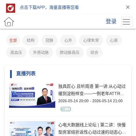
×
点击下载APP，海量直播等您看
登录
全部
结构
冠脉
心外
心律失常
心衰
高血压
外周动脉
肺动脉高压
综合
直播列表
独具匠心 且听周道 第一讲:从心动过
缓到淀粉样变——一例老年ATTR的
诊断历程
2026-05-14 20:00 - 2026-05-14 21:00
803人次
心电大数据线上论坛 | 第二讲：快慢
型房室结折返性心动过速的动态心电