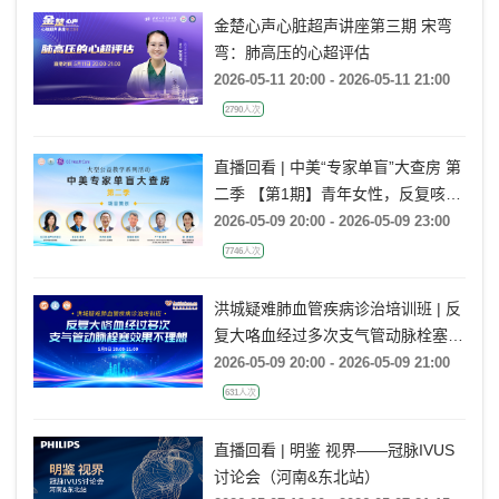
金楚心声心脏超声讲座第三期 宋弯
弯：肺高压的心超评估
2026-05-11 20:00 - 2026-05-11 21:00
2790人次
直播回看 | 中美“专家单盲”大查房 第
二季 【第1期】青年女性，反复咳
嗽、咳痰、气喘半年余，再发加重20
2026-05-09 20:00 - 2026-05-09 23:00
余天
7746人次
洪城疑难肺血管疾病诊治培训班 | 反
复大咯血经过多次支气管动脉栓塞效
果不理想
2026-05-09 20:00 - 2026-05-09 21:00
631人次
直播回看 | 明鉴 视界——冠脉IVUS
讨论会（河南&东北站）