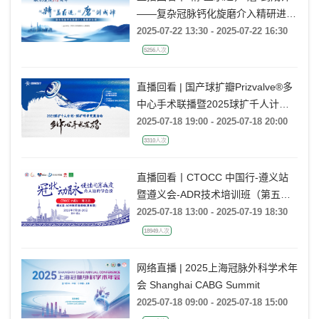
——复杂冠脉钙化旋磨介入精研进阶
班
2025-07-22 13:30 - 2025-07-22 16:30
5256人次
直播回看 | 国产球扩瓣Prizvalve®多
中心手术联播暨2025球扩千人计划·
球扩交流活动（第一期）
2025-07-18 19:00 - 2025-07-18 20:00
3310人次
直播回看丨CTOCC 中国行-遵义站
暨遵义会-ADR技术培训班（第五
期）
2025-07-18 13:00 - 2025-07-19 18:30
18949人次
网络直播 | 2025上海冠脉外科学术年
会 Shanghai CABG Summit
2025-07-18 09:00 - 2025-07-18 15:00