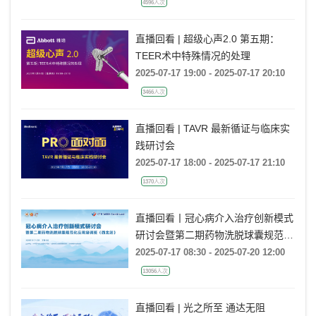
4596人次
直播回看 | 超级心声2.0 第五期：
TEER术中特殊情况的处理
2025-07-17 19:00 - 2025-07-17 20:10
3466人次
直播回看 | TAVR 最新循证与临床实
践研讨会
2025-07-17 18:00 - 2025-07-17 21:10
1370人次
直播回看丨冠心病介入治疗创新模式
研讨会暨第二期药物洗脱球囊规范化
应用培训班（西北站）
2025-07-17 08:30 - 2025-07-20 12:00
13056人次
直播回看 | 光之所至 通达无阻