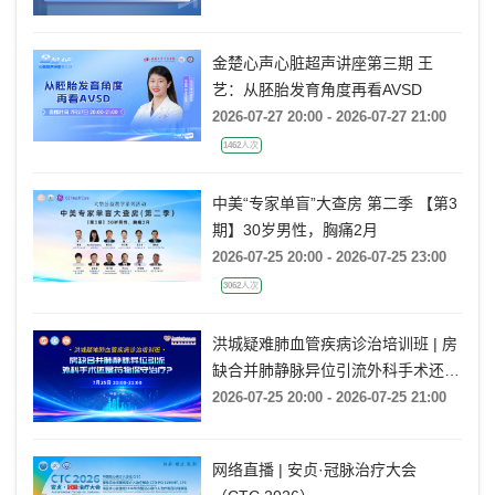
金楚心声心脏超声讲座第三期 王
艺：从胚胎发育角度再看AVSD
2026-07-27 20:00 - 2026-07-27 21:00
1462人次
中美“专家单盲”大查房 第二季 【第3
期】30岁男性，胸痛2月
2026-07-25 20:00 - 2026-07-25 23:00
3062人次
洪城疑难肺血管疾病诊治培训班 | 房
缺合并肺静脉异位引流外科手术还是
药物保守治疗?
2026-07-25 20:00 - 2026-07-25 21:00
网络直播 | 安贞·冠脉治疗大会