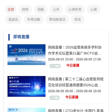
全部
结构
冠脉
心外
心律失常
心衰
高血压
外周动脉
肺动脉高压
综合
即将直播
网络直播｜2026血管疾病多学科协
作学术论坛暨第21届广州CTO会议
暨岭南瓣膜会（VMDT2026）
2026-08-03 10:00 - 2026-08-09 17:00
今日直播
16058人次
网络直播 | 第二十二届心血管医师规
范化培训班暨通用健康2026心血管
病年会
2026-08-08 08:00 - 2026-08-08 18:00
今日直播
3244人次
网络直播丨CTO老伙计·中国行-青海