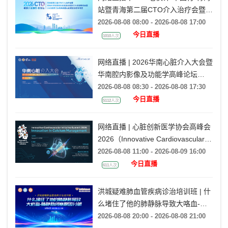
站暨青海第二届CTO介入治疗会暨青
海大学附属医院首届复杂冠脉介入诊
2026-08-08 08:00 - 2026-08-08 17:00
疗研讨会暨2026高原泛血管疾病暨
今日直播
1010人次
心脏康复诊疗学习班
网络直播 | 2026华南心脏介入大会暨
华南腔内影像及功能学高峰论坛
·CCEC花城影秀暨CCI广州行（SCIF
2026-08-08 08:30 - 2026-08-08 17:30
2026）
今日直播
5112人次
网络直播 | 心脏创新医学协会高峰会
2026（Innovative Cardiovascular
Initiative Summit 2026）
2026-08-08 11:00 - 2026-08-09 16:00
今日直播
611人次
洪城疑难肺血管疾病诊治培训班 | 什
么堵住了他的肺静脉导致大咯血-肺
静脉闭塞原因分析
2026-08-08 20:00 - 2026-08-08 21:00