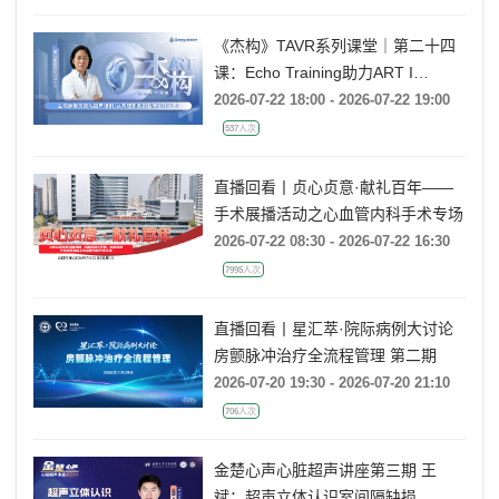
《杰构》TAVR系列课堂｜第二十四
课：Echo Training助力ART I
Rebecca T. Hahn教授《主动脉瓣反
2026-07-22 18:00 - 2026-07-22 19:00
流的超声培训：从病理机制到临床诊
537人次
疗决策》
直播回看丨贞心贞意·献礼百年——
手术展播活动之心血管内科手术专场
2026-07-22 08:30 - 2026-07-22 16:30
7995人次
直播回看丨星汇萃·院际病例大讨论
房颤脉冲治疗全流程管理 第二期
2026-07-20 19:30 - 2026-07-20 21:10
706人次
金楚心声心脏超声讲座第三期 王
斌：超声立体认识室间隔缺损