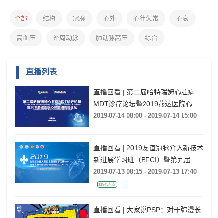
全部
结构
冠脉
心外
心律失常
心衰
高血压
外周动脉
肺动脉高压
综合
直播列表
直播回看 | 第二届哈特瑞姆心脏病
MDT诊疗论坛暨2019燕达医院心房
颤动高峰论坛
2019-07-14 08:00 - 2019-07-14 15:00
直播回看 | 2019友谊冠脉介入新技术
新进展学习班（BFCI）暨第九届心
血管慢病管理论坛（CCD）
2019-07-13 08:15 - 2019-07-13 17:40
11945人次
直播回看 | 大家说PSP：对于弥漫长