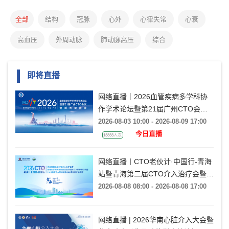
全部
结构
冠脉
心外
心律失常
心衰
高血压
外周动脉
肺动脉高压
综合
即将直播
网络直播｜2026血管疾病多学科协
作学术论坛暨第21届广州CTO会议
暨岭南瓣膜会（VMDT2026）
2026-08-03 10:00 - 2026-08-09 17:00
今日直播
13833人次
网络直播丨CTO老伙计·中国行-青海
站暨青海第二届CTO介入治疗会暨青
海大学附属医院首届复杂冠脉介入诊
2026-08-08 08:00 - 2026-08-08 17:00
疗研讨会暨2026高原泛血管疾病暨
心脏康复诊疗学习班
网络直播 | 2026华南心脏介入大会暨