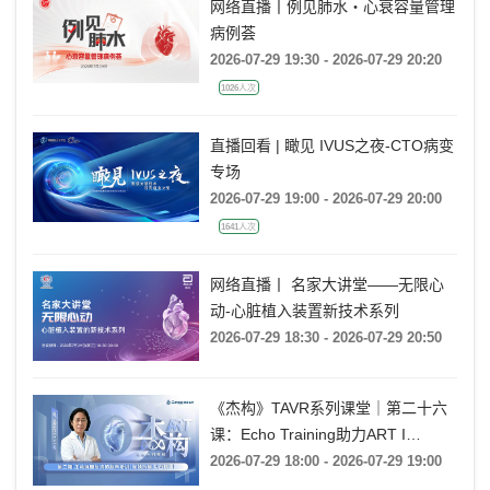
网络直播丨例见肺水・心衰容量管理
病例荟
2026-07-29 19:30 - 2026-07-29 20:20
1026人次
直播回看 | 瞰见 IVUS之夜-CTO病变
专场
2026-07-29 19:00 - 2026-07-29 20:00
1641人次
网络直播丨 名家大讲堂——无限心
动-心脏植入装置新技术系列
2026-07-29 18:30 - 2026-07-29 20:50
《杰构》TAVR系列课堂｜第二十六
课：Echo Training助力ART I
Rebecca T. Hahn教授《第二期-主动
2026-07-29 18:00 - 2026-07-29 19:00
脉瓣反流的超声培训：帧帧拆解 实