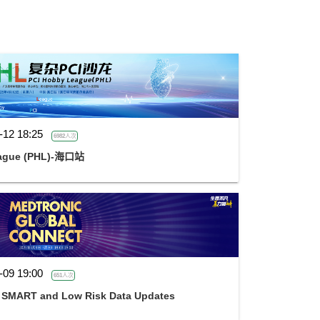
-12 18:25
6982人次
gue (PHL)-海口站
-09 19:00
651人次
- SMART and Low Risk Data Updates