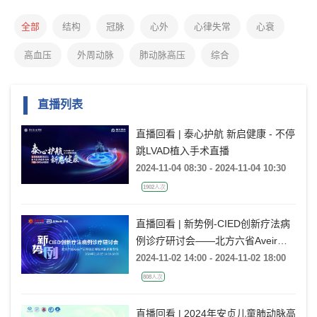
全部
结构
冠脉
心外
心律失常
心衰
高血压
外周动脉
肺动脉高压
综合
直播列表
直播回看 | 泰心护航 新启健康 - 不停
跳LVAD植入手术直播
2024-11-04 08:30 - 2024-11-04 10:30
1902人次
直播回看 | 新势例-CIED创新疗法病
例诊疗研讨会——北方六省Aveir™
无导线起搏技术新进展专场
2024-11-02 14:00 - 2024-11-02 18:00
808人次
直播回看 | 2024年安贞儿童肺动脉高