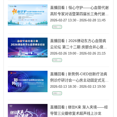
直播回看丨恒心守护——心血管代谢
高阶专家对话暨第四届长三角代谢性
心血管疾病大会
2026-02-27 13:30 - 2026-02-28 11:45
2456人次
直播回看丨2026律动东方心血管病
云论坛 第二十二期 房颤合并心衰的
导管消融治疗
2026-02-26 19:00 - 2026-02-26 21:15
4728人次
直播回看 | 新势例-CIED创新疗法病
例诊疗研讨会一心房主动固定式无导
线起搏器病例研讨会一2026年电极
2026-02-13 18:30 - 2026-02-13 19:50
管理疗法学术交流会
1382人次
直播回看 | 继往K来 渐入夹境——经
导管三尖瓣修复术超声线上沙龙