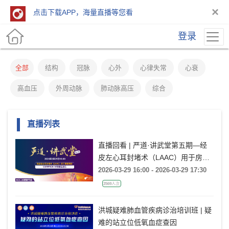
×
点击下载APP，海量直播等您看
登录
全部
结构
冠脉
心外
心律失常
心衰
高血压
外周动脉
肺动脉高压
综合
直播列表
直播回看 | 严道·讲武堂第五期—经
皮左心耳封堵术（LAAC）用于房颤
预防：CHAMPION-AF的循证启示
2026-03-29 16:00 - 2026-03-29 17:30
2569人次
洪城疑难肺血管疾病诊治培训班 | 疑
难的站立位低氧血症查因