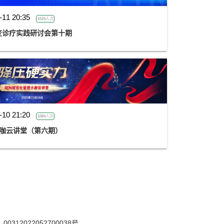
-11 20:35
1515人次
样变诊疗实践研讨会第十期
-10 21:20
1084人次
大咖云讲堂（第六期）
12022052700038号