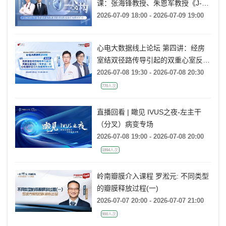
《杰构》TAVR系列课堂｜第二十三
课：张海锋教授、朱恩军教授《J-
VALVE TF 治疗超大左心室流出道
2026-07-09 18:00 - 2026-07-09 19:00
AR：病例精要与技术要点》
心电大数据线上论坛 第四讲：经房
室结双径路传导引起的双重心室反应
(非折返)的心电图特征及大数据案例
2026-07-08 19:30 - 2026-07-08 20:30
分析
770人次
直播回看 | 瞰见 IVUS之夜-左主干
（分叉）病变专场
2026-07-08 19:00 - 2026-07-08 20:00
1894人次
岭南瓣膜介入课程 罗淞元: 不同类型
的瓣膜释放过程(一)
2026-07-07 20:00 - 2026-07-07 21:00
900人次