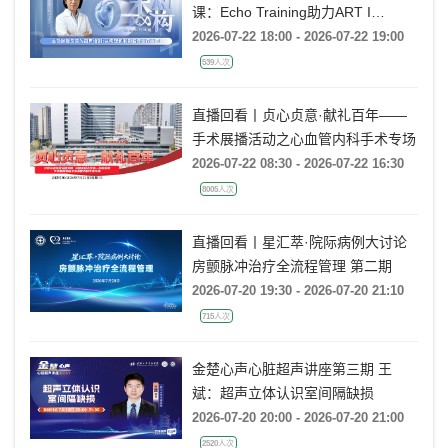
课：Echo Training助力ART I
Rebecca T. Hahn教授《主动脉瓣反
2026-07-22 18:00 - 2026-07-22 19:00
流的超声培训：从病理机制到临床诊
539人次
疗决策》
直播回看丨贞心贞意·献礼百年——
手术展播活动之心血管内科手术专场
2026-07-22 08:30 - 2026-07-22 16:30
8005人次
直播回看丨星汇萃·院际病例大讨论
房颤脉冲治疗全流程管理 第二期
2026-07-20 19:30 - 2026-07-20 21:10
715人次
金楚心声心脏超声讲座第三期 王
斌：超声立体认识室间隔缺损
2026-07-20 20:00 - 2026-07-20 21:00
2520人次