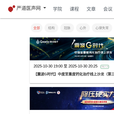
严道医声网
学院
课程
文章
会议
全部
结构
冠脉
心外
心律失常
2025-10-30 19:00 至 2025-10-30 20:25
731人次
【震波G时代】中度至重度钙化治疗线上沙龙（第