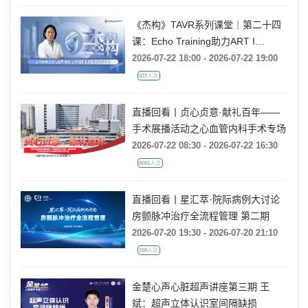
《杰构》TAVR系列课堂｜第二十四
课：Echo Training助力ART I
Rebecca T. Hahn教授《主动脉瓣反
2026-07-22 18:00 - 2026-07-22 19:00
流的超声培训：从病理机制到临床诊
537人次
疗决策》
直播回看丨贞心贞意·献礼百年——
手术展播活动之心血管内科手术专场
2026-07-22 08:30 - 2026-07-22 16:30
8001人次
直播回看丨星汇萃·院际病例大讨论
房颤脉冲治疗全流程管理 第二期
2026-07-20 19:30 - 2026-07-20 21:10
709人次
金楚心声心脏超声讲座第三期 王
斌：超声立体认识室间隔缺损