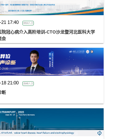
-21 17:40
6914人次
院冠心病介入高阶培训-CTO沙龙暨河北医科大学
流会
-18 21:00
2548人次
诊断