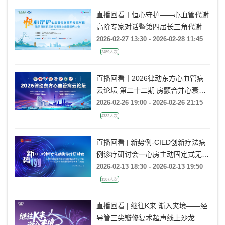
直播回看丨恒心守护——心血管代谢
高阶专家对话暨第四届长三角代谢性
心血管疾病大会
2026-02-27 13:30 - 2026-02-28 11:45
2459人次
直播回看丨2026律动东方心血管病
云论坛 第二十二期 房颤合并心衰的
导管消融治疗
2026-02-26 19:00 - 2026-02-26 21:15
4732人次
直播回看 | 新势例-CIED创新疗法病
例诊疗研讨会一心房主动固定式无导
线起搏器病例研讨会一2026年电极
2026-02-13 18:30 - 2026-02-13 19:50
管理疗法学术交流会
1387人次
直播回看 | 继往K来 渐入夹境——经
导管三尖瓣修复术超声线上沙龙