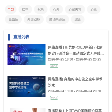
全部
结构
冠脉
心外
心律失常
心衰
高血压
外周动脉
肺动脉高压
综合
直播列表
网络直播 | 新势例-CIED创新疗法病
例诊疗研讨会一主动固定式无导线起
搏器病例研讨会一山西站
2026-04-25 18:30 - 2026-04-25 20:25
645人次
网络直播| 奔跑的冲击波之空中学术
沙龙
2026-04-24 19:00 - 2026-04-24 20:30
894人次
直播回看 | 上海TAVR国际前沿荟萃