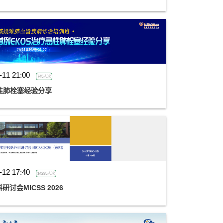
-11 21:00
745人次
急性肺栓塞经验分享
-12 17:40
14295人次
会MICSS 2026