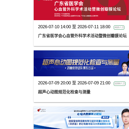
2026-07-10 14:00 至 2026-07-11 18:00
4525人次
广东省医学会心血管外科学术活动暨微创瓣膜论坛
2026-07-09 20:00 至 2026-07-09 21:00
22359人次
超声心动图规范化检查与测量