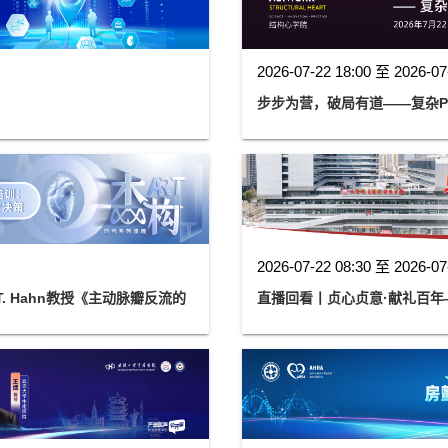
2026-07-22 18:00 至 2026-07
步步为营，破局有道——复杂P
2026-07-22 08:30 至 2026-07
ca T. Hahn教授《主动脉瓣反流的
直播回看丨贞心贞意·献礼百