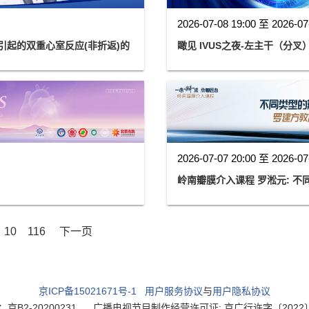
2026-07-08 19:00 至 2026-07
引起的双重心室反应(非折返)的
瞰见 IVUS之夜-左主干（分
2026-07-07 20:00 至 2026-07
岭南瓣膜介入课程 罗淞元: 不
10
116
下一页
京ICP备15021671号-1
用户服务协议
与
用户隐私协议
2-20200231
广播电视节目制作经营许可证: 京广行许字〔2022〕003