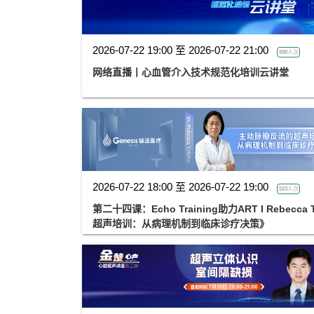
2026-07-22 19:00 至 2026-07-22 21:00
998人次
网络直播丨心血管介入技术规范化培训云讲堂
2026-07-22 18:00 至 2026-07-22 19:00
523人次
第二十四课：Echo Training助力ART I Rebec
超声培训：从病理机制到临床诊疗决策》