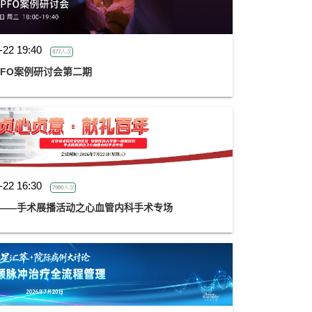
-22 19:40
877人次
FO案例研讨会第二期
-22 16:30
7980人次
年——手术展播活动之心血管内科手术专场