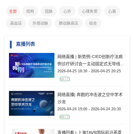
全部
结构
冠脉
心外
心律失常
心衰
高血压
外周动脉
肺动脉高压
综合
直播列表
网络直播 | 新势例-CIED创新疗法病
例诊疗研讨会一主动固定式无导线起
搏器病例研讨会一山西站
2026-04-25 18:30 - 2026-04-25 20:25
631人次
网络直播| 奔跑的冲击波之空中学术
沙龙
2026-04-24 19:00 - 2026-04-24 20:30
890人次
直播回看 | 上海TAVR国际前沿荟萃