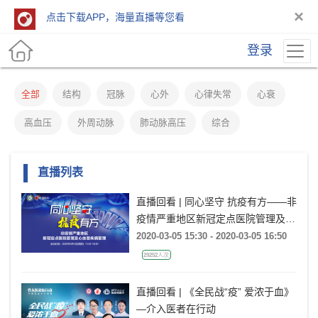
×
点击下载APP，海量直播等您看
登录
全部
结构
冠脉
心外
心律失常
心衰
高血压
外周动脉
肺动脉高压
综合
直播列表
直播回看 | 同心坚守 抗疫有方——非
疫情严重地区新冠定点医院管理及心
血管疾病管理
2020-03-05 15:30 - 2020-03-05 16:50
29252人次
直播回看 | 《全民战“疫” 爱浓于血》
—介入医者在行动