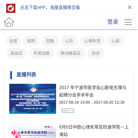
×
点击下载APP，海量直播等您看
登录
全部
结构
冠脉
心外
心律失常
心衰
高血压
外周动脉
肺动脉高压
综合
直播列表
2017 年宁波市医学会心脏电生理与
起搏分会学术年会
2017-08-18 14:00 - 2017-08-20 12:30
11072人次
8月5日中欧心律失常及抗凝学院－上
海站