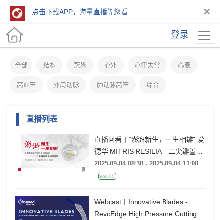
×
点击下载APP，海量直播等您看
登录
全部
结构
冠脉
心外
心律失常
心衰
高血压
外周动脉
肺动脉高压
综合
直播列表
直播回看丨“澎湃新生，一生相瓣” 爱
德华 MITRIS RESILIA—二尖瓣置换
手术直播日
2025-09-04 08:30 - 2025-09-04 11:00
2698人次
Webcast丨Innovative Blades -
RevoEdge High Pressure Cutting