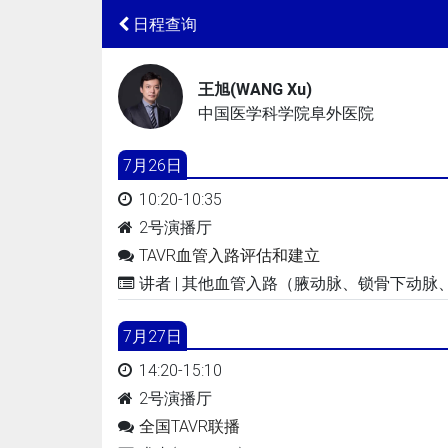
日程查询
王旭(WANG Xu)
中国医学科学院阜外医院
7月26日
10:20-10:35
2号演播厅
TAVR血管入路评估和建立
讲者 | 其他血管入路（腋动脉、锁骨下动
7月27日
14:20-15:10
2号演播厅
全国TAVR联播