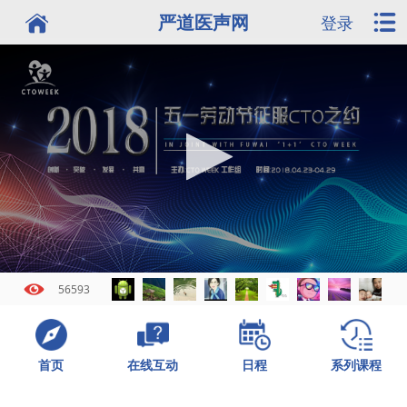
严道医声网
登录
56593
首页
日程
系列课程
在线互动