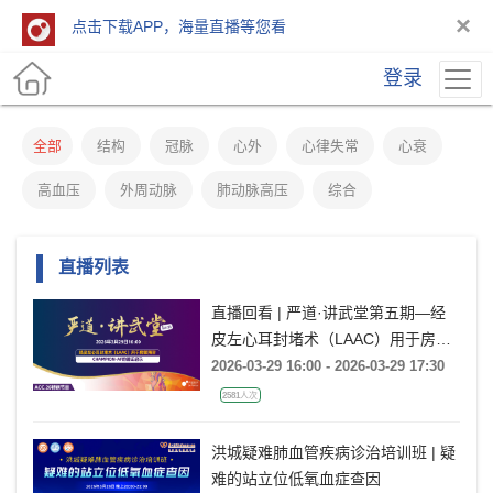
×
点击下载APP，海量直播等您看
登录
全部
结构
冠脉
心外
心律失常
心衰
高血压
外周动脉
肺动脉高压
综合
直播列表
直播回看 | 严道·讲武堂第五期—经
皮左心耳封堵术（LAAC）用于房颤
预防：CHAMPION-AF的循证启示
2026-03-29 16:00 - 2026-03-29 17:30
2581人次
洪城疑难肺血管疾病诊治培训班 | 疑
难的站立位低氧血症查因