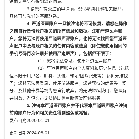
销而无需另行得到您的同意。
3.请您在提交注销申请前，务必解绑其他相关账户，
具体可与我们的客服联系。
4. 严道医声账户一旦被注销将不可恢复，请您在操作
之前自行备份账户相关的所有信息和数据。注销严道医声账
户，您将无法再使用严道医声评账户，也将无法找回您严道医
声账户中及与账户相关的任何内容或信息（即使您使用相同的
手机号码再次注册并使用严道医声），包括但不限于：
（1）您将无法登录、使用严道医声账户；
（2）严道医声账户的个人资料和历史信息（包括
但不限于用户名、昵称、头像、预定/团购记录等）都将无法找
回；您将无法再登录、使用前述服务，您曾获得的优惠券、积
分、及其他卡券等视为您自行放弃，将无法继续使用。您理解
并同意，严道医声无法协助您重新恢复前述服务。
5. 注销本严道医声账户并不代表本严道医声账户注销
前的账户行为和相关责任得到豁免或减轻。
发布日期2020-01-01
更新日期2024-08-01