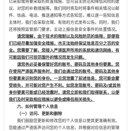
已采取或将要采取的处置措施、您可自主防范和降低风险的建
议、对您的补救措施等。我们同时将及时将事件相关情况以邮
件、信函、电话、推送通知等方式告知您，难以逐一告知信息
主体时，我们会采取合理、有效的方式发布公告。同时，我们
还将按照监管部门要求，主动上报信息安全事件的处置情况。
请您理解，由于技术的限制以及风险防范的局限，即便我
们已经尽量加强安全措施，也无法始终保证信息百分之百的安
全。您需要了解，您接入严道医声所用的系统和通讯网络，有
可能因我们可控范围外的情况而发生问题。
请您务必妥善保管好您的账号、密码及其他身份要素。您
在使用严道医声服务时，我们会通过您的账号、密码及其他身
份要素来识别您的身份。一旦您泄露了前述信息，您可能会蒙
受损失，并可能对您产生不利。如您发现账号、密码及/或其他
身份要素可能或已经泄露时，请您立即和我们取得联系，以便
我们及时采取相应措施以避免或降低相关损失。
六、如何管理个人信息
（一）访问、更新和删除
我们鼓励您更新和修改您的个人信息以使其更准确有效。
您能通过严道医声访问您的个人信息，并根据对应信息的管理