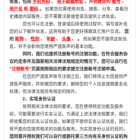
信息，包括
手机号码
、
电子邮箱地址
，并创建您的
账号
、
用户名
和
密码
。
如果您仅需使用浏览、搜索、分享、查看历
史播放内容服务，您不需要注册或登录及提供上述信息。
您也可以在注册、登录或后续使用过程中，填写或补充
您的以下额外信息，这将有助于您更好得跟其它用户交流。
您
的
昵称
、
性别
、
年龄
、
头像
、
。
但如果您不提供这些信
息，并不会影响您使用严道医声的基本功能。
同时，我们也提供注册账号的注销功能，在符合服务协
议约定条件及国家相关法律法规规定的情况下，您可以自行在
“
注销账号
”页面按照相应的要求提交注册账号注销申请。
在您的严道医声账号注销之后，我们将停止为您提供严
道医声服务，并依据您的要求，删除您的个人信息或做匿名化
处理，但法律法规另有规定的除外。
2、实现身份认证
依照相关法律法规的要求，您在使用特定功能及服务
前，可能需要进行实名认证。为满足上述法律法规要求，我们
将收集您的实名认证信息。如果您不提供实名认证信息，我们
将不能向您提供相关的功能及服务。为实现身份认证的目的，
您同意并授权我们可以自行或委托第三方向有关身份认证机构