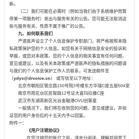
新。
（二）我们可能在必需时（例如当我们由于系统维护而暂
停某一项服务时）发出与服务有关的公告。您可能无法取消这
些与服务有关、性质不属于推广的公告。
九、如何联系我们
严道医声设立了个人信息保护专职部门，将严格按照本隐
私政策保护您的个人信息。如您有关于网络信息安全的投诉和
举报，或您对本政策、您的个人信息的相关事宜有任何问题、
意见或建议，以及有关本政策或严道医声的隐私措施的问题请
与我们的个人信息保护工作人员联系，可发送邮件至
（
ydys@drvoice.cn
） 或写信至以下地址：
北京市朝阳区管庄路150号院3号楼东方华瑞C座五层504室
南京市雨花台区民智路12号证大喜玛拉雅C座
武汉市东湖高新区光谷金融港OVU创客星
一般情况下，我们将在收到您的问题、意见或建议，并验
证您的用户身份后的十五天内予以回复。
附件一：
《用户注销协议》
在您注销您的账户之前，请充分阅读、理解并同意下