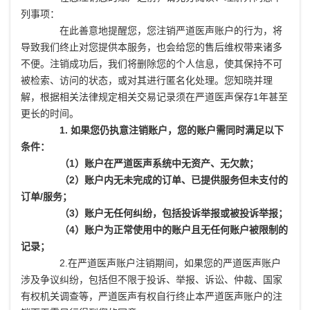
列事项：
在此善意地提醒您，您注销严道医声账户的行为，将
导致我们终止对您提供本服务，也会给您的售后维权带来诸多
不便。注销成功后，我们将删除您的个人信息，使其保持不可
被检索、访问的状态，或对其进行匿名化处理。您知晓并理
解，根据相关法律规定相关交易记录须在严道医声保存1年甚至
更长的时间。
1. 如果您仍执意注销账户，您的账户需同时满足以下
条件：
（1）账户在严道医声系统中无资产、无欠款；
（2）账户内无未完成的订单、已提供服务但未支付的
订单/服务；
（3）账户无任何纠纷，包括投诉举报或被投诉举报；
（4）账户为正常使用中的账户且无任何账户被限制的
记录；
2.在严道医声账户注销期间，如果您的严道医声账户
涉及争议纠纷，包括但不限于投诉、举报、诉讼、仲裁、国家
有权机关调查等，严道医声有权自行终止本严道医声账户的注