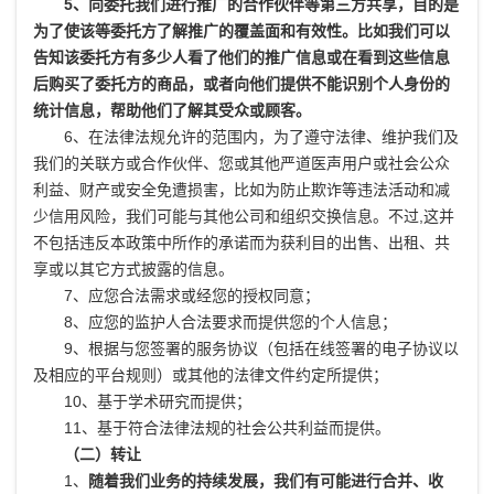
5、向委托我们进行推广的合作伙伴等第三方共享，目的是
为了使该等委托方了解推广的覆盖面和有效性。比如我们可以
告知该委托方有多少人看了他们的推广信息或在看到这些信息
后购买了委托方的商品，或者向他们提供不能识别个人身份的
统计信息，帮助他们了解其受众或顾客。
6、在法律法规允许的范围内，为了遵守法律、维护我们及
我们的关联方或合作伙伴、您或其他严道医声用户或社会公众
利益、财产或安全免遭损害，比如为防止欺诈等违法活动和减
少信用风险，我们可能与其他公司和组织交换信息。不过,这并
不包括违反本政策中所作的承诺而为获利目的出售、出租、共
享或以其它方式披露的信息。
7、应您合法需求或经您的授权同意；
8、应您的监护人合法要求而提供您的个人信息；
9、根据与您签署的服务协议（包括在线签署的电子协议以
及相应的平台规则）或其他的法律文件约定所提供；
10、基于学术研究而提供；
11、基于符合法律法规的社会公共利益而提供。
（二）转让
1、
随着我们业务的持续发展，我们有可能进行合并、收